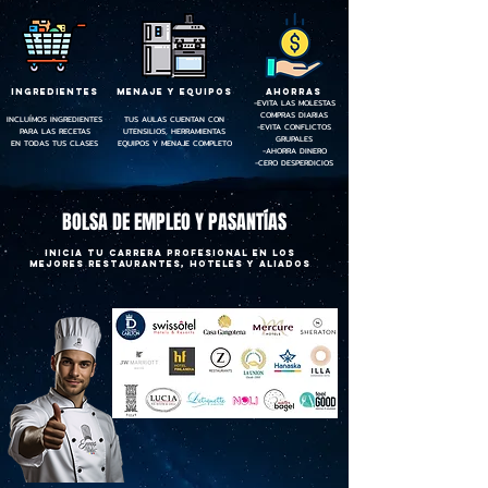
INGREDIENTES
MENAJE Y EQUIPOS
AHORRAS
-EVITA LAS MOLESTAS
COMPRAS DIARIAS
INCLUÍMOS INGREDIENTES
TUS AULAS CUENTAN CON
-EVITA CONFLICTOS
PARA LAS RECETAS
UTENSILIOS, HERRAMIENTAS
GRUPALES
EN TODAS TUS CLASES
EQUIPOS Y MENAJE COMPLETO
-AHORRA DINERO
-CERO DESPERDICIOS
BOLSA DE EMPLEO Y PASANTÍAS
inicia tu carrera profesional en los
mejores restaurantes, hoteles y aliados