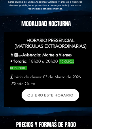
Como alumno de Ennas Academia Culinaria y gracias a nuestras
alianzas, podrás hacer pasantías y conseguir trabajo en estos
reconocidos establecimientos.
MODALIDAD NOCTURNA
HORARIO PRESENCIAL
(MATRÍCULAS EXTRAORDINARIAS)
👨🏻‍🍳Asistencia: Martes a Viernes
•Horario:
18h00 a 20h00
10 CUPOS
DISPONIBLES
🗓️Inicio de clases: 03 de Marzo de 2026
📍Sede Quito
QUIERO ESTE HORARIO
PRECIOS Y FORMAS DE PAGO