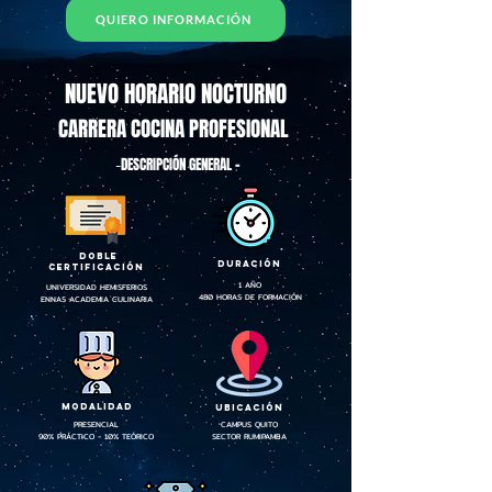
QUIERO INFORMACIÓN
NUEVO HORARIO NOCTURNO
CARRERA COCINA PROFESIONAL
DESCRIPCIÓN GENERAL
-
-
DOBLE
DURACIÓN
CERTIFICACIÓN
1 AÑO
UNIVERSIDAD HEMISFERIOS
480 HORAS DE FORMACIÓN
ENNAS ACADEMIA CULINARIA
MODALIDAD
UBICACIÓN
PRESENCIAL
CAMPUS QUITO
90% PRÁCTICO - 10% TEÓRICO
SECTOR RUMIPAMBA