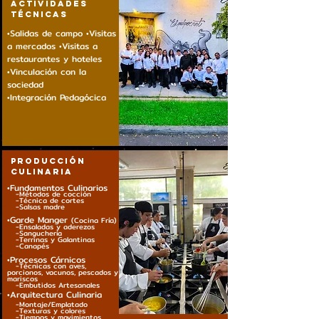
ACTIVIDADES
TÉCNICAS
•Salidas de campo •Visitas
a mercados •Visitas a
restaurantes y hoteles
•Vinculación con la
sociedad
•Integración Pedagócica
PRODUCCIÓN
CULINARIA
•Fundamentos Culinarios
-Métodos de cocción
-Técnica de corte
s
-Salsas madre
•Garde Ma
nger
(Cocina Fría)
-Ensaladas y aderezos
-Sanguchería
-Terrinas y Galantinas
-Canapés
•Proceso
s Cá
rnicos
-Técnicas con aves,
porcionos, vacunos, pescados y
mariscos
-Embutidos Artesanales
•Arquitectura Culinaria
-Montaje/Emplatado
-Texturas y colores
-Tiempos y movimientos