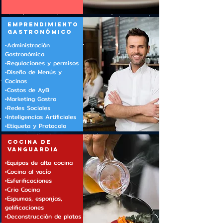
EMPRENDIMIENTO
GASTRONÓMICO
•Administración
Gastronómica
•Regulaciones y permisos
•Diseño de Menús y
Cocinas
•Costos de AyB
•Marketing Gastro
•Redes Sociales
•Inteligencias Artificiales
•Etiqueta y Protocolo
cocina DE
VANGUARDIA
•Equipos de alta cocina
•Cocina al vacío
•Esferificaciones
•Crio Cocina
•Espumas, esponjas,
gelificaciones
•Deconstrucción de platos