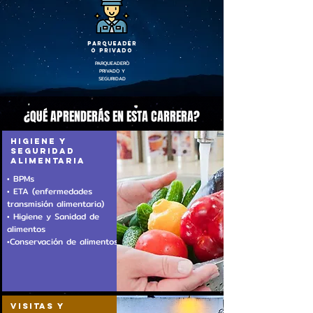
PARQUEADER
O PRIVADO
PARQUEADERO
PRIVADO Y
SEGURIDAD
¿QUÉ APRENDERÁS EN ESTA CARRERA?
HIGIENE Y
SEGURIDAD
ALIMENTARIA
• BPMs
• ETA (enfermedades
transmisión alimentaria)
• Higiene y Sanidad de
alimentos
•Conservación de alimentos
VISITAS Y