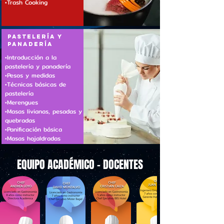
•Trash Cooking
PASTELERÍA Y
PANADERÍA
•Introducción a la
pastelería y panadería
•Pesos y medidas
•Técnicas básicas de
pastelería
•Merengues
•Masas livianas, pesadas y
quebradas
•Panificación básica
•Masas hojaldradas
EQUIPO ACADÉMICO - DOCENTES