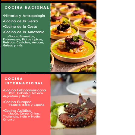
cocina nacional
•Historia y Antropología
•Cocina de la Sierra
•Cocina de la Costa
•Cocina de la Amazonia
-Sopas, Envueltos,
Entremeses, Platos típicos,
Bebidas, Ceviches, Arroces,
Guisos y más.
cocina
INTERnacional
•Cocina La
tinoamericana
-Perú
, Colombia,
México,
Argentina y Brasil
•Cocina Eu
ro
pea
-Francia, I
tali
a
y España
•Cocina Asiática
-Japón, Corea, China,
Thailandia, India y Medio
Oriente