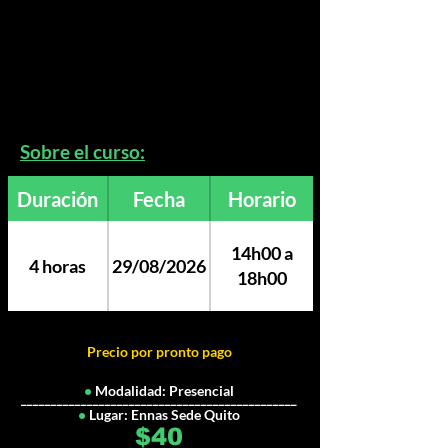
* Técnica de cocción
* Horneado perfecto
* Conservación y Venta
* Textura perfecta, errores comunes y
cómo evitarlos
Sobre el curso:
Duración
Fecha
Horario
14h00 a
4 horas
29/08/2026
18h00
Precio por pronto pago
•
Modalidad: Presencial
______________________________________________
_
•
Lugar: Ennas Sede Quito
$40