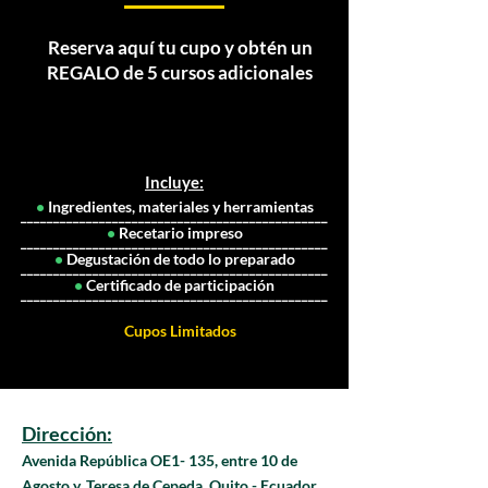
Reserva aquí tu cupo y obtén un
REGALO de 5 cursos adicionales
RESERVAR CUPO
Incluye:
•
Ingredientes, materiales y herramientas
_______________________________________________
•
Recetario impreso
_______________________________________________
•
Degustación de todo lo preparado
_______________________________________________
•
Certificado de participación
_______________________________________________
Cupos Limitados
Dirección:
Avenida República OE1- 135, entre 10 de
Agosto y, Teresa de Cepeda, Quito - Ecuador.⁣