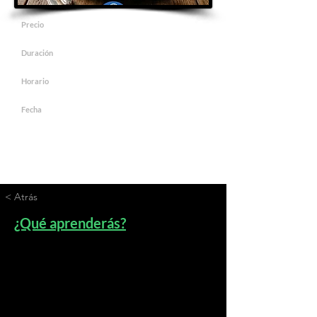
Precio
$40
Duración
4 horas
Horario
14h00 a 18h00
Fecha
29 de agosto de 2026
< Atrás
¿Qué aprenderás?
* Tarta Vasca clásica
* Tarta Vasca de chocolate
* Tarta Vasca de pistacho
Además: