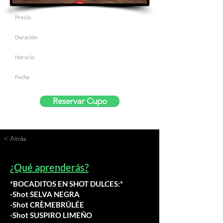
Precio
$15
Duración
3 horas
Horario
14h00 a 17h00
Fecha
5 de agosto de 2026
Reservar Cupo
< Atrás
¿Qué aprenderás?
*BOCADITOS EN SHOT DULCES:*
-Shot SELVA NEGRA
-Shot CRÈMEBRÛLÉE
-Shot SUSPIRO LIMEÑO