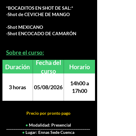
*BOCADITOS EN SHOT DE SAL:*
-Shot de CEVICHE DE MANGO
-Shot MEXICANO
-Shot ENCOCADO DE CAMARÓN
Sobre el curso:
Fecha del
Duración
Horario
curso
14h00 a
3 horas
05/08/2026
17h00
Precio por pronto pago
•
Modalidad: Presencial
______________________________________________
_
•
Lugar: Ennas Sede Cuenca