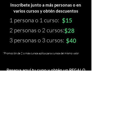
Inscríbete junto a más personas o en
varios cursos y obtén descuentos
1 persona o 1 curso:
$15
2 personas o 2 cursos:
$28
3 personas o 3 cursos:
$40
*Promoción de 2 o más cursos aplica para cursos del mismo valor
Reserva aquí tu cupo y obtén un REGALO
de 5 cursos adicionales
RESERVAR CUPO
¿Tienes dudas?
¡Escríbenos!