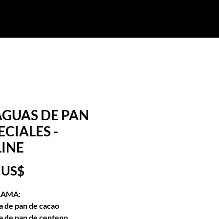
Cursos Externos
Más
Iniciar sesión
GUAS DE PAN
ECIALES -
INE
Precio
 US$
AMA:
 de pan de cacao
a de pan de centeno