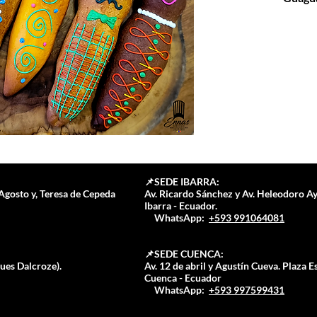
-Guagua
-Guagua
𝐑𝐞𝐥𝐥𝐞𝐧𝐨
-Merme
-Jalea 
-Curd 
𝐀𝐝𝐞𝐦𝐚́𝐬
-Tiempo
-Temper
-Temper
📌SEDE IBARRA:
mermel
Agosto y, Teresa de Cepeda
Av. Ricardo Sánchez y Av. Heleodoro Ay
𝐃𝐞𝐜𝐨𝐫𝐚𝐜
Ibarra - Ecuador.⁣⁣
📲
WhatsApp:
+593 991064081
-Prepar
-Baño d
📌SEDE CUENCA:
ques Dalcroze).
Av. 12 de abril y Agustín Cueva. Plaza E
Cuenca - Ecuador
📲
WhatsApp:
+593 997599431
¿CÓMO