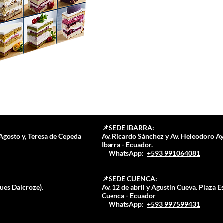
-Masas 
-Masas 
-Masas 
mantequ
-Bizcoc
-Rellen
-Deriva
-Cremas
-Tipos 
utilidad
-Rellen
📌SEDE IBARRA:
-Rellen
Agosto y, Teresa de Cepeda
Av. Ricardo Sánchez y Av. Heleodoro Ay
-Rellen
Ibarra - Ecuador.⁣⁣
📲
WhatsApp:
+593 991064081
►PROD
📌SEDE CUENCA:
-Torta 
ques Dalcroze).
Av. 12 de abril y Agustín Cueva. Plaza E
-Torta 
Cuenca - Ecuador
📲
WhatsApp:
+593 997599431
-Bizcoc
chocol