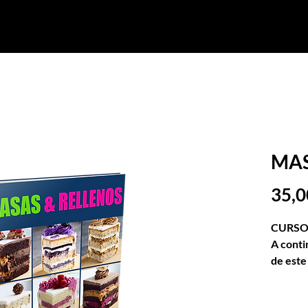
ión Profesional
Cursos Vacacionales
Cursos Cortos
MAS
35,0
CURSO 
A conti
de este
-Técnic
-Batido